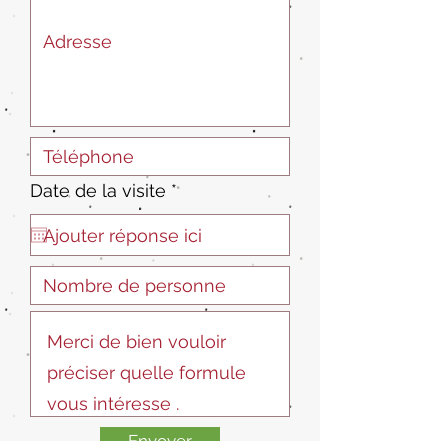
r
Date de la visite
*
e
q
u
i
r
e
d
Envoyer