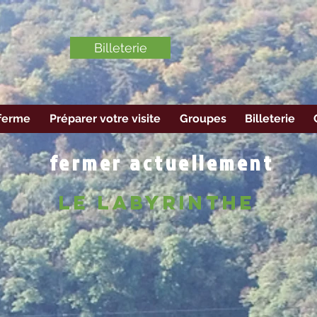
Billeterie
ferme
Préparer votre visite
Groupes
Billeterie
fermer actuellement
Le Labyrinthe